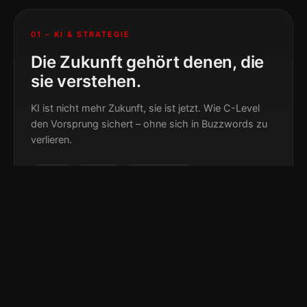
01 – KI & STRATEGIE
Die Zukunft gehört denen, die
sie verstehen.
KI ist nicht mehr Zukunft, sie ist jetzt. Wie C-Level
den Vorsprung sichert – ohne sich in Buzzwords zu
verlieren.
C-Level
Strategie
Transformation
02 – KI IM MITTELSTAND
Vom Hype zur Werkbank.
Was funktioniert wirklich, wenn aus Pilotprojekten