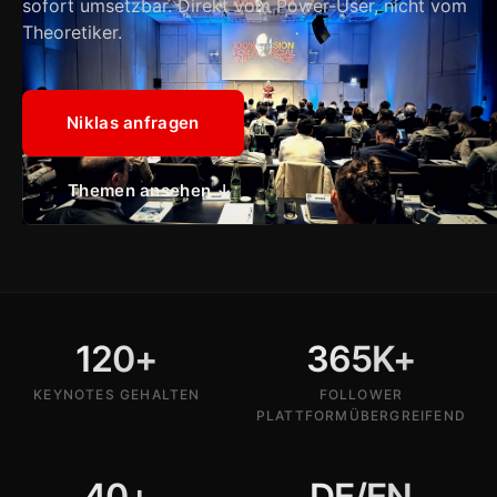
sofort umsetzbar. Direkt vom Power-User, nicht vom
Theoretiker.
Niklas anfragen
Themen ansehen ↓
120
+
365
K+
KEYNOTES GEHALTEN
FOLLOWER
PLATTFORMÜBERGREIFEND
40
+
DE/EN