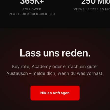
365
K+
250 Mio
FOLLOWER
VIEWS LETZTE 30 M
PLATTFORMÜBERGREIFEND
Lass uns
reden
.
Keynote, Academy oder einfach ein guter
Austausch – melde dich, wenn du was vorhast.
Niklas anfragen